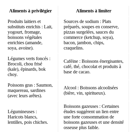
Aliments à privilégier
Aliments à limiter
Produits laitiers et
Sources de sodium
: Plats
substituts enrichis
: Lait,
préparés, soupes en conserve,
yogourt, fromage,
pizzas surgelées, sauces du
boissons végétales
commerce (ketchup, soya),
enrichies (amande,
bacon, jambon, chips,
soya, avoine).
craquelins.
Légumes verts foncés
:
Caféine
: Boissons énergisantes,
Brocoli, chou frisé
café, thé, chocolat et produits à
(kale), épinards, bok
base de cacao.
choy.
Poissons gras
: Saumon,
Alcool
: Boissons alcoolisées
maquereau, sardines
(bière, vin, spiritueux).
(avec leurs arêtes).
Boissons gazeuses
: Certaines
Légumineuses
:
études suggèrent un lien entre
Haricots blancs,
une forte consommation de
lentilles, pois chiches.
boissons gazeuses et une densité
osseuse plus faible.