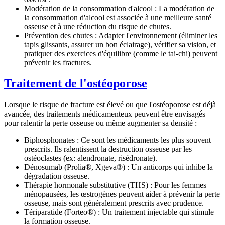
Modération de la consommation d'alcool :
La modération de
la consommation d'alcool est associée à une meilleure santé
osseuse et à une réduction du risque de chutes.
Prévention des chutes :
Adapter l'environnement (éliminer les
tapis glissants, assurer un bon éclairage), vérifier sa vision, et
pratiquer des exercices d'équilibre (comme le tai-chi) peuvent
prévenir les fractures.
Traitement de l'ostéoporose
Lorsque le risque de fracture est élevé ou que l'ostéoporose est déjà
avancée, des traitements médicamenteux peuvent être envisagés
pour ralentir la perte osseuse ou même augmenter sa densité :
Biphosphonates :
Ce sont les médicaments les plus souvent
prescrits. Ils ralentissent la destruction osseuse par les
ostéoclastes (ex: alendronate, risédronate).
Dénosumab
(Prolia®, Xgeva®)
:
Un anticorps qui inhibe la
dégradation osseuse.
Thérapie hormonale substitutive
(THS)
:
Pour les femmes
ménopausées, les œstrogènes peuvent aider à prévenir la perte
osseuse, mais sont généralement prescrits avec prudence.
Tériparatide
(Forteo®)
:
Un traitement injectable qui stimule
la formation osseuse.