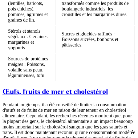
(lentilles, haricots,
transformés comme les produits de
pois chiches),
boulangerie industriels, les
pommes, agrumes et
croustilles et les margarines dures.
graines de lin.
Stérols et stanols
Sucres et glucides raffinés
:
végétaux
: Certaines
Boissons sucrées, bonbons et
margarines et
pâtisseries.
yogourts.
Sources de protéines
maigres
: Poissons,
volaille sans peau,
légumineuses, tofu.
Œufs, fruits de mer et cholestérol
Pendant longtemps, il a été conseillé de limiter la consommation
d'œufs et de fruits de mer en raison de leur teneur en cholestérol
alimentaire. Cependant, les recherches récentes montrent que, pour
la plupart des gens,
le cholestérol alimentaire a un impact beaucoup
moins important sur le cholestérol sanguin
que les gras saturés et
trans. Il est donc maintenant reconnu qu'une consommation modérée
d'œufs (jusqu'à un par jour pour la plupart des gens) et de fruits de