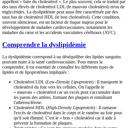
appellent «
faire du cholestéro
l ». Le plus souvent, cela se traduit par
des taux élevés de cholestérol LDL (le mauvais cholestérol) et/ou de
triglycérides. La dyslipidémie peut aussi être caractérisée par des
taux bas de cholestérol HDL (le bon cholestérol). Cette condition,
souvent silencieuse, est un facteur de risque majeur pour le
développement de maladies cardiovasculaires, notamment les
maladies du cœur et les accidents vasculaires cérébraux (AVC).
Comprendre la dyslipidémie
La dyslipidémie correspond à un déséquilibre des lipides sanguins
pouvant nuire à la santé cardiovasculaire.
Pour mieux la
comprendre, il est essentiel de connaître les différents types de
lipides et de lipoprotéines impliqués :
Cholestérol LDL (
Low-Density Lipoprotein
) :
Il transporte le
cholestérol du foie vers les cellules. On l'appelle le
« mauvais » cholestérol car un excès peut s'accumuler dans
les parois des artères, formant des plaques et entraînant
l'athérosclérose.
Cholestérol HDL (
High-Density Lipoprotein
) :
Il ramasse
l'excès de cholestérol dans le corps et le ramène au foie pour
qu'il soit éliminé. C'est le « bon » cholestérol car il aide à
prévenir la formation de plaques.