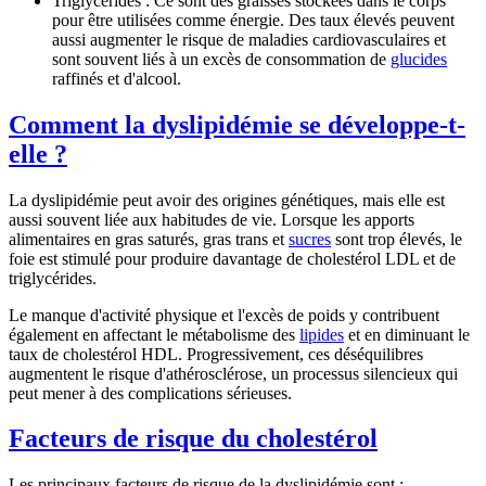
Triglycérides :
Ce sont des graisses stockées dans le corps
pour être utilisées comme énergie. Des taux élevés peuvent
aussi augmenter le risque de maladies cardiovasculaires et
sont souvent liés à un excès de consommation de
glucides
raffinés et d'alcool.
Comment la dyslipidémie se développe-t-
elle ?
La dyslipidémie peut avoir des origines
génétiques
, mais elle est
aussi souvent liée aux habitudes de vie. Lorsque les
apports
alimentaires
en gras saturés, gras trans et
sucres
sont trop élevés, le
foie est stimulé pour produire davantage de cholestérol LDL et de
triglycérides.
Le
manque d'activité physique
et l'excès de poids y contribuent
également en affectant le métabolisme des
lipides
et en diminuant le
taux de cholestérol HDL. Progressivement, ces déséquilibres
augmentent le risque d'athérosclérose, un processus silencieux qui
peut mener à des complications sérieuses.
Facteurs de risque du cholestérol
Les principaux facteurs de risque de la dyslipidémie sont :