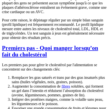
plupart des gens ne présentent aucun symptôme jusqu'à ce que les
plaques d'athérosclérose entraînent un événement grave, comme une
crise cardiaque ou un AVC.
Pour cette raison, le
dépistage régulier
par un simple bilan sanguin
(profil lipidique) est fréquemment recommandé. Le profil lipidique
mesure entre autres les niveaux de cholestérol total, LDL, HDL et
de triglycérides. Un test sanguin à jeun est généralement nécessaire
pour obtenir des résultats précis.
Premiers pas - Quoi manger lorsqu’on
fait du cholestérol
Les premiers pas pour gérer le cholestérol par l'alimentation se
concentrent sur des changements clés:
Remplacer les gras saturés et trans
par des
gras insaturés
plus
sains (huiles végétales, noix, graines, poisson).
Augmenter la consommation de
fibres
solubles
, qui forment
un gel dans l’intestin et réduisent l’absorption du cholestérol
(avoine, légumineuses, pommes, graines de lin).
Intégrer des protéines maigres
, comme la volaille sans peau,
les légumineuses et le poisson.
Favoriser
une grande consommation de fruits et légumes
pour